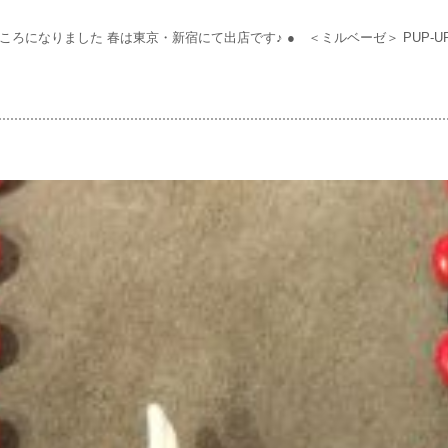
ろになりました 春は東京・新宿にて出店です♪ ● ＜ミルベーゼ＞ PUP-UP S