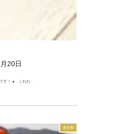
月20日
！ ● これわ...
未分類