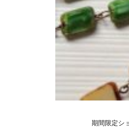
期間限定ショ