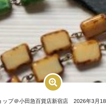
ップ＠小田急百貨店新宿店 2026年3月18