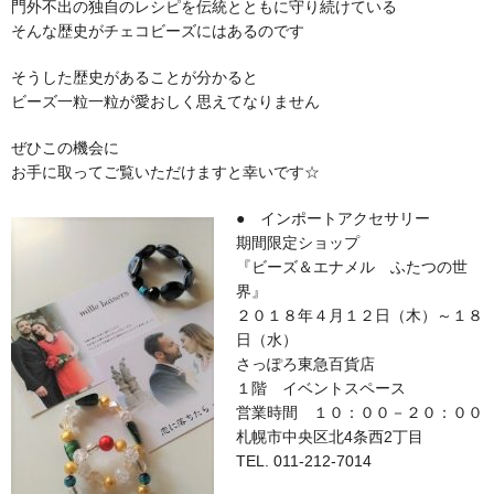
門外不出の独自のレシピを伝統とともに守り続けている
そんな歴史がチェコビーズにはあるのです
そうした歴史があることが分かると
ビーズ一粒一粒が愛おしく思えてなりません
ぜひこの機会に
お手に取ってご覧いただけますと幸いです☆
● インポートアクセサリー
期間限定ショップ
『ビーズ＆エナメル ふたつの世
界』
２０１８年４月１２日（木）～１８
日（水）
さっぽろ東急百貨店
１階 イベントスペース
営業時間 １０：００－２０：００
札幌市中央区北4条西2丁目
TEL. 011-212-7014