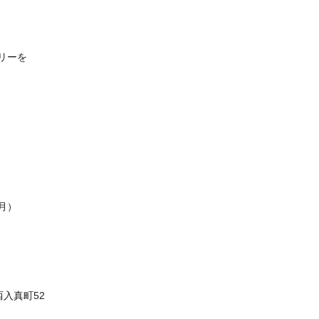
リーを
月）
西入真町52